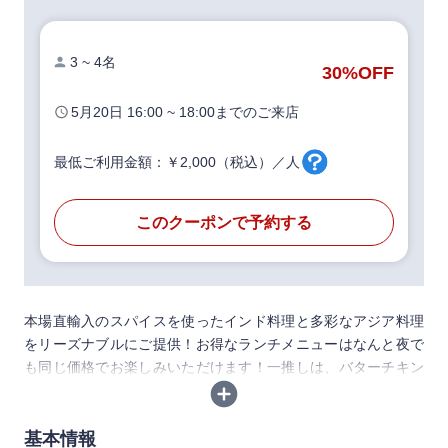
3 ~ 4名
30%
OFF
5月20日
16:00 ~ 18:00
までのご来店
最低ご利用金額：￥2,000（税込）／人
このクーポンで予約する
本場直輸入のスパイスを使ったインド料理と多彩なアジア料理
をリーズナブルにご提供！お得なランチメニューはなんと夜で
も同じ価格でお楽しみいただけます！一推しは、バターチキン
など4種のカレー食べ放題にパパド・チキンティカなどが付いた
2,900円の食べ飲み放題。アルコール飲み放題も付いたコスパ満
点のコースは各種宴会にも最適です。お洒落で開放的な店内は
基本情報