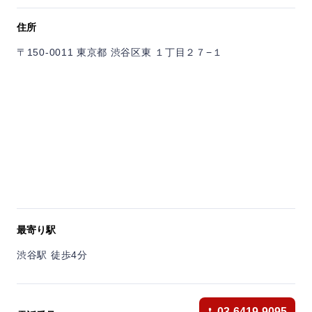
25名様～貸切OK！女子会や歓送迎会にもご利用ください！
住所
〒150-0011 東京都 渋谷区東 １丁目２７−１
最寄り駅
渋谷駅 徒歩4分
03-6419-9095