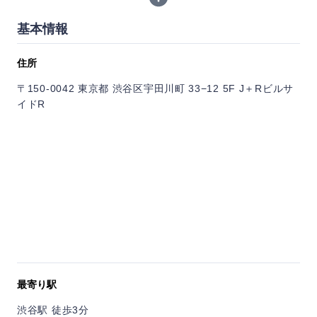
白湯と麻辣の二色鍋をはじめ、厳選した牛肉・ラム・豚・鶏、
旬の野菜を組み合わせた火鍋は、辛さの調整も可能。
基本情報
体の内側から温まり、デトックスや美容を意識した食事として
も人気です。
住所
〒150-0042 東京都 渋谷区宇田川町 33−12 5F J＋Rビルサ
飲み放題付きのコースも充実しており、女子会や友人同士の食
イドR
事、会社の集まりにも使いやすい一軒。
店内は渋谷の街を一望できる落ち着いた空間で、夜景を楽しみ
ながらゆっくり食事ができます。
最寄り駅
渋谷駅 徒歩3分