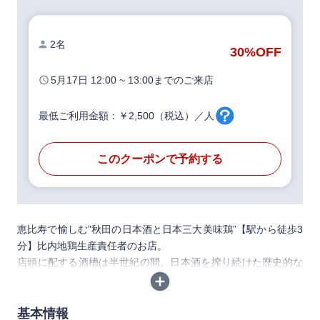
2名
30%
OFF
5月17日
12:00 ~ 13:00
までのご来店
最低ご利用金額：￥2,500（税込）／人
このクーポンで予約する
恵比寿で愉しむ”秋田の日本酒と日本三大美味鶏”【駅から徒歩3
分】比内地鶏生産責任者のお店。
店頭に配する酒槽は半世紀の間、日本酒を搾り続けた歴史的な
骨董品。並ぶ氷温庫は600本以上の日本酒を有する。ご来店が
初めての方にも、興味があるけど詳しくない方にも、利き酒師
がお好みをお伺いしながら丁寧に料理・お酒をご提案。
基本情報