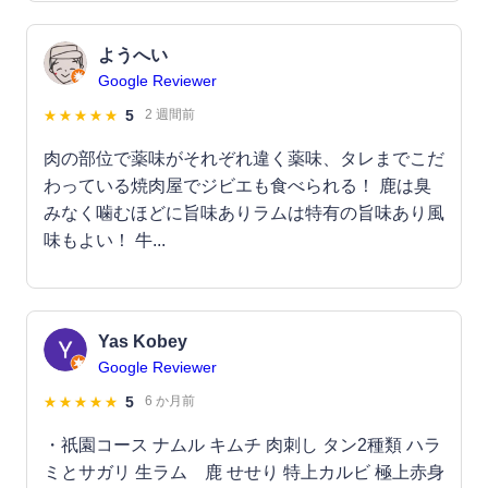
ようへい
Google Reviewer
5
2 週間前
肉の部位で薬味がそれぞれ違く薬味、タレまでこだ
わっている焼肉屋でジビエも食べられる！ 鹿は臭
みなく噛むほどに旨味ありラムは特有の旨味あり風
味もよい！ 牛...
Yas Kobey
Google Reviewer
5
6 か月前
・祇園コース ナムル キムチ 肉刺し タン2種類 ハラ
ミとサガリ 生ラム 鹿 せせり 特上カルビ 極上赤身