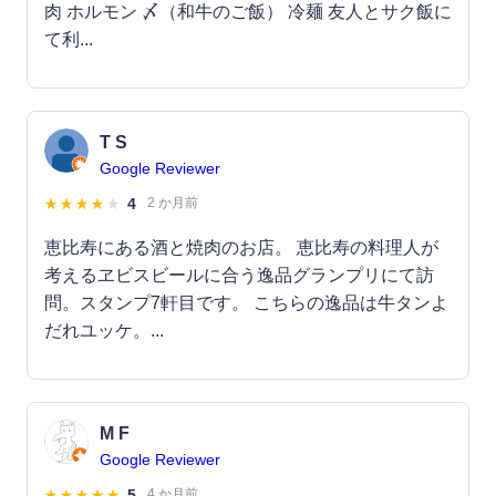
肉 ホルモン 〆（和牛のご飯） 冷麺 友人とサク飯に
て利...
T S
Google Reviewer
4
2 か月前
恵比寿にある酒と焼肉のお店。 恵比寿の料理人が
考えるヱビスビールに合う逸品グランプリにて訪
問。スタンプ7軒目です。 こちらの逸品は牛タンよ
だれユッケ。...
M F
Google Reviewer
5
4 か月前