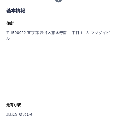
レモンサワーやワイン、日本酒などお肉に合わせたお酒のライ
ンナップが充実しており、焼肉をつまみにしっかり飲みたい日
基本情報
に相性が良い一軒。
深夜まで営業しているので、デートや友人との食事はもちろ
住所
ん、遅い時間の利用にも使いやすいお店です。
〒1500022 東京都 渋谷区恵比寿南 １丁目１−３ マツダイビ
ル
最寄り駅
恵比寿 徒歩1分