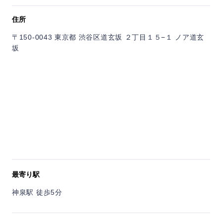
鍋」、そして濃厚な出汁が体に染み渡る「スンドゥブチゲ」。
ぜひ一度ご堪能ください。
住所
〒150-0043 東京都 渋谷区道玄坂 ２丁目１５−１ ノア道玄
坂
最寄り駅
神泉駅 徒歩5分