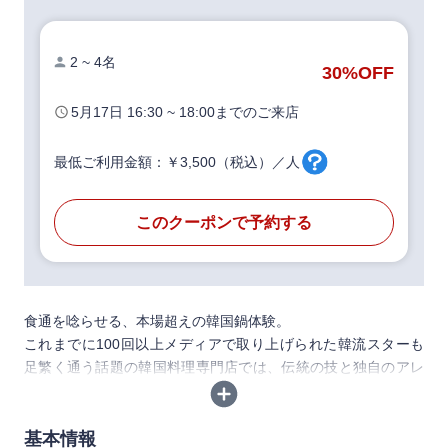
2 ~ 4名
30%
OFF
5月17日
16:30 ~ 18:00
までのご来店
最低ご利用金額：￥3,500（税込）／人
このクーポンで予約する
食通を唸らせる、本場超えの韓国鍋体験。
これまでに100回以上メディアで取り上げられた韓流スターも
足繁く通う話題の韓国料理専門店では、伝統の技と独自のアレ
ンジが織りなす極上の“旨辛鍋”をご堪能いただけます。
旨みの詰まった骨付き肉とじゃがいもが絶妙に調和する「カム
ジャタン鍋」、ぷりっとした食感がクセになる「コプチャン
基本情報