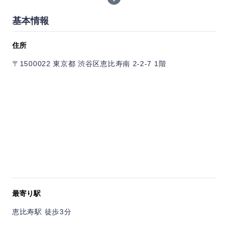
の味を邪魔しないこだわった油を使用。季節の素材の天ぷらを
カウンター、テーブル、個室で楽しめます。
基本情報
住所
〒1500022 東京都 渋谷区恵比寿南 2-2-7 1階
最寄り駅
恵比寿駅 徒歩3分