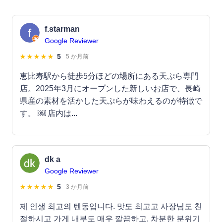
f.starman
Google Reviewer
5
5 か月前
恵比寿駅から徒歩5分ほどの場所にある天ぷら専門
店。2025年3月にオープンした新しいお店で、長崎
県産の素材を活かした天ぷらが味わえるのが特徴で
す。 ￼ 店内は...
dk a
Google Reviewer
5
3 か月前
제 인생 최고의 텐동입니다. 맛도 최고고 사장님도 친
절하시고 가게 내부도 매우 깔끔하고, 차분한 분위기