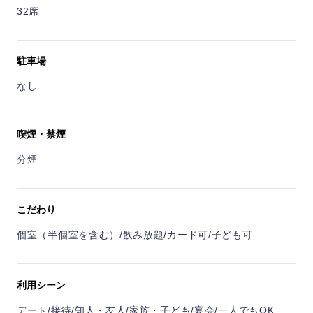
32席
駐車場
なし
喫煙・禁煙
分煙
こだわり
個室（半個室を含む）/飲み放題/カード可/子ども可
利用シーン
デート/接待/知人・友人/家族・子ども/宴会/一人でもOK