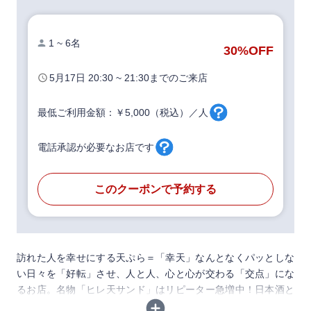
1 ~ 6名
30%
OFF
5月17日
20:30 ~ 21:30
までのご来店
最低ご利用金額：￥5,000（税込）／人
電話承認が必要なお店です
このクーポンで予約する
訪れた人を幸せにする天ぷら＝「幸天」なんとなくパッとしな
い日々を「好転」させ、人と人、心と心が交わる「交点」にな
るお店。名物「ヒレ天サンド」はリピーター急増中！日本酒と
天ぷらの相性抜群！！五島産椿油と太白胡麻油を配合し、素材